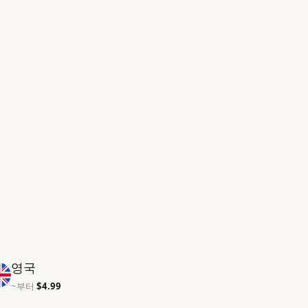
영국
~부터
$4.99