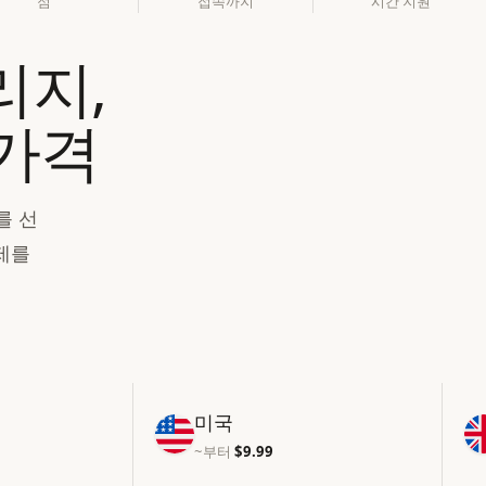
점
접속까지
시간 지원
리지,
가격
를 선
제를
미국
~부터
$9.99