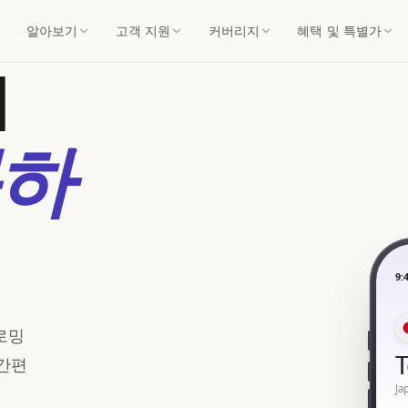
알아보기
고객 지원
커버리지
혜택 및 특별가
M
하
9:
 로밍
 간편
Ja