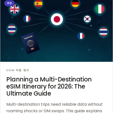
추천
ESIM 작동 원리
Planning a Multi-Destination
eSIM Itinerary for 2026: The
Ultimate Guide
Multi-destination trips need reliable data without
roaming shocks or SIM swaps. This guide explains