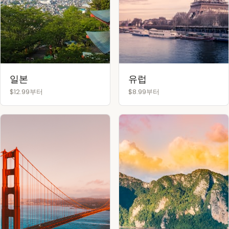
일본
유럽
$12.99부터
$8.99부터