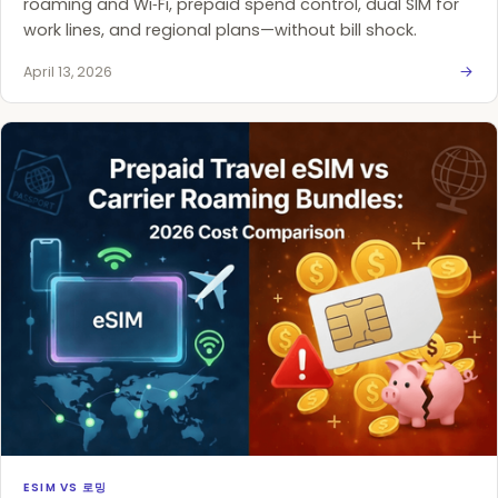
roaming and Wi‑Fi, prepaid spend control, dual SIM for
work lines, and regional plans—without bill shock.
April 13, 2026
ESIM VS 로밍