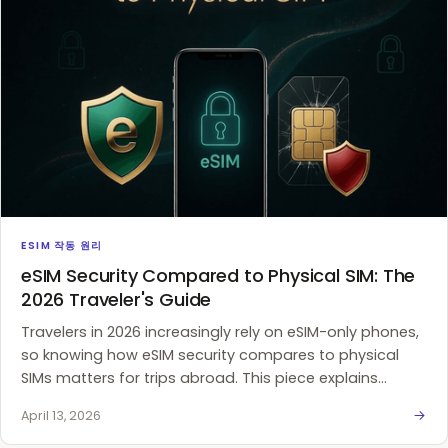
ESIM 작동 원리
eSIM Security Compared to Physical SIM: The
2026 Traveler's Guide
Travelers in 2026 increasingly rely on eSIM-only phones,
so knowing how eSIM security compares to physical
SIMs matters for trips abroad. This piece explains
physical SIM weaknesses (removal, SIM swap, loss), how
April 13, 2026
eSIM hardware and activation reduce those risks,
practical benefits for travelers, a security checklist, and