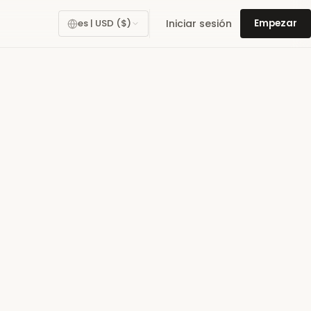
Iniciar sesión
es | USD ($)
Empezar