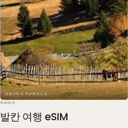
크로아티아 두브로브니크
커버리지
발칸 여행 eSIM